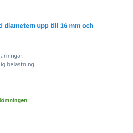
d diametern upp till 16 mm och
sparningar.
ig belastning.
dömningen