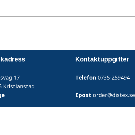
kadress
Kontaktuppgifter
dsväg 17
Telefon
0735-259494
5 Kristianstad
rige
Epost
order@distex.se