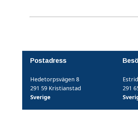
Postadress
Besö
Hedetorpsvägen 8
Estri
291 59 Kristianstad
291 6
Sverige
​​​​​​​Sve